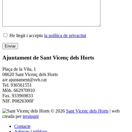
He llegit i accepto
la política de privacitat
Ajuntament de Sant Vicenç dels Horts
Plaça de la Vila, 1
08620 Sant Vicenç dels Horts
a/e ajuntament@svh.cat
Tel. 936561551
Mòb. 662970910
Fax. 933969833
NIF. P0826300F
© 2026
Sant Vicenç dels Horts
|
web
creada per
tresipunt
Contacte
Adreces i telèfons