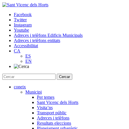
Skip
to
Facebook
content
Twitter
Instagram
Youtube
Adreçes i telèfons Edificis Municipals
Adreçes i telèfons entitats
Accessibilitat
CA
ES
EN
coneix
Municipi
Per temes
Sant Vicenç dels Horts
Visita’ns
Transport públic
Adreces i telèfons
Resultats eleccions
Planejament urbanístic