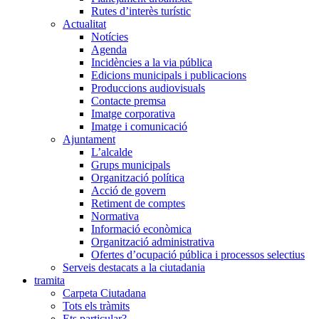
Rutes d’interès turístic
Actualitat
Notícies
Agenda
Incidències a la via pública
Edicions municipals i publicacions
Produccions audiovisuals
Contacte premsa
Imatge corporativa
Imatge i comunicació
Ajuntament
L’alcalde
Grups municipals
Organització política
Acció de govern
Retiment de comptes
Normativa
Informació econòmica
Organització administrativa
Ofertes d’ocupació pública i processos selectius
Serveis destacats a la ciutadania
tramita
Carpeta Ciutadana
Tots els tràmits
Ets particular?