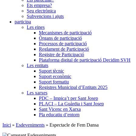
Ets empresa?
Seu electrònica
Subvencions i ajuts
participa
Les eines
Mecanismes de participació
Òrgans de participació
Processos de participació
Reglament de Participació
Registre de Participació
Plataforma digital de participació Decidim SVH
Les entitats
Suport tècnic
Suport econòmic
Suport formatiu
Registres Municipal d’Entitats 2025
Les xarxes
PDC – Impica’t per Sant Josep
PLACI – La Guàrdia i Sant Josep
Sant Vicenç en Xarxa
Pla educatiu d’entorn
Inici
»
Esdeveniments
»
Espectacle de Fem Dansa