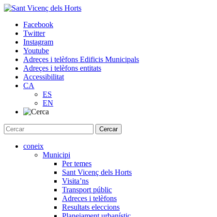
Skip
to
Facebook
content
Twitter
Instagram
Youtube
Adreçes i telèfons Edificis Municipals
Adreçes i telèfons entitats
Accessibilitat
CA
ES
EN
coneix
Municipi
Per temes
Sant Vicenç dels Horts
Visita’ns
Transport públic
Adreces i telèfons
Resultats eleccions
Planejament urbanístic