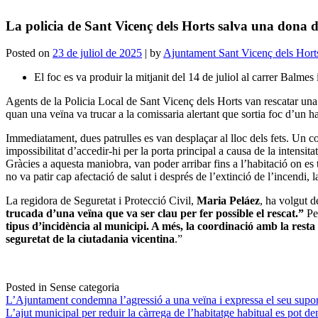
La policia de Sant Vicenç dels Horts salva una dona d
Posted on
23 de juliol de 2025
|
by
Ajuntament Sant Vicenç dels Hort
El foc es va produir la mitjanit del 14 de juliol al carrer Balmes
Agents de la Policia Local de Sant Vicenç dels Horts van rescatar una d
quan una veïna va trucar a la comissaria alertant que sortia foc d’un 
Immediatament, dues patrulles es van desplaçar al lloc dels fets. Un co
impossibilitat d’accedir-hi per la porta principal a causa de la intensit
Gràcies a aquesta maniobra, van poder arribar fins a l’habitació on es
no va patir cap afectació de salut i després de l’extinció de l’incendi, 
La regidora de Seguretat i Protecció Civil,
Maria Peláez
, ha volgut d
trucada d’una veïna que va ser clau per fer possible el rescat.”
Pel
tipus d’incidència al municipi. A més, la coordinació amb la resta
seguretat de la ciutadania vicentina
.”
Posted in Sense categoria
Navegació
L’Ajuntament condemna l’agressió a una veïna i expressa el seu suport 
L’ajut municipal per reduir la càrrega de l’habitatge habitual es pot d