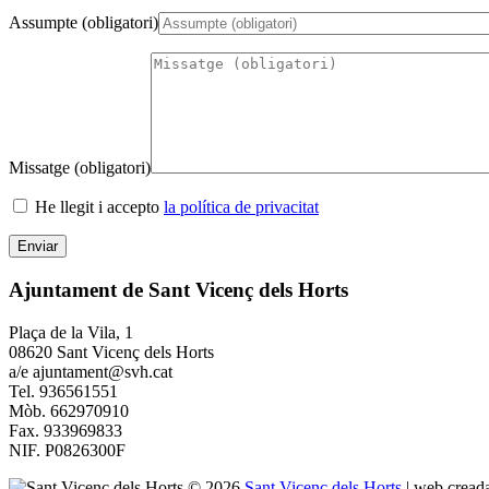
Assumpte (obligatori)
Missatge (obligatori)
He llegit i accepto
la política de privacitat
Ajuntament de Sant Vicenç dels Horts
Plaça de la Vila, 1
08620 Sant Vicenç dels Horts
a/e ajuntament@svh.cat
Tel. 936561551
Mòb. 662970910
Fax. 933969833
NIF. P0826300F
© 2026
Sant Vicenç dels Horts
|
web cread