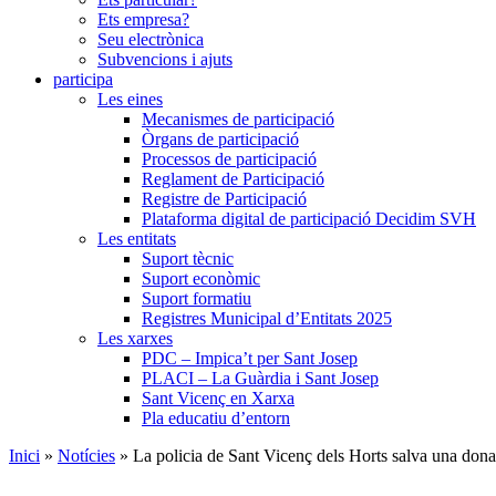
Ets empresa?
Seu electrònica
Subvencions i ajuts
participa
Les eines
Mecanismes de participació
Òrgans de participació
Processos de participació
Reglament de Participació
Registre de Participació
Plataforma digital de participació Decidim SVH
Les entitats
Suport tècnic
Suport econòmic
Suport formatiu
Registres Municipal d’Entitats 2025
Les xarxes
PDC – Impica’t per Sant Josep
PLACI – La Guàrdia i Sant Josep
Sant Vicenç en Xarxa
Pla educatiu d’entorn
Inici
»
Notícies
»
La policia de Sant Vicenç dels Horts salva una dona