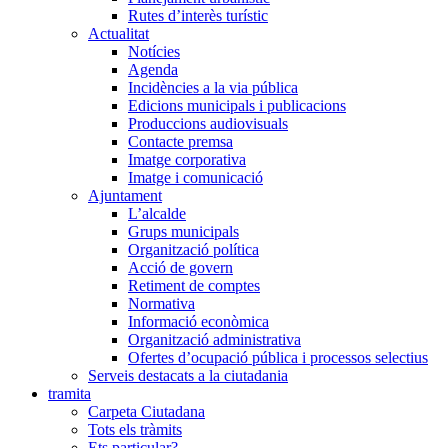
Rutes d’interès turístic
Actualitat
Notícies
Agenda
Incidències a la via pública
Edicions municipals i publicacions
Produccions audiovisuals
Contacte premsa
Imatge corporativa
Imatge i comunicació
Ajuntament
L’alcalde
Grups municipals
Organització política
Acció de govern
Retiment de comptes
Normativa
Informació econòmica
Organització administrativa
Ofertes d’ocupació pública i processos selectius
Serveis destacats a la ciutadania
tramita
Carpeta Ciutadana
Tots els tràmits
Ets particular?