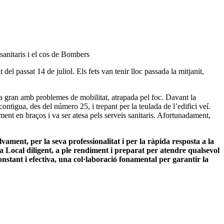
 sanitaris i el cos de Bombers
l passat 14 de juliol. Els fets van tenir lloc passada la mitjanit,
ona gran amb problemes de mobilitat, atrapada pel foc. Davant la
contigua, des del número 25, i trepant per la teulada de l’edifici veí.
ent en braços i va ser atesa pels serveis sanitaris. Afortunadament,
alvament, per la seva professionalitat i per la ràpida resposta a la
 Local diligent, a ple rendiment i preparat per atendre qualsevol
onstant i efectiva, una col·laboració fonamental per garantir la