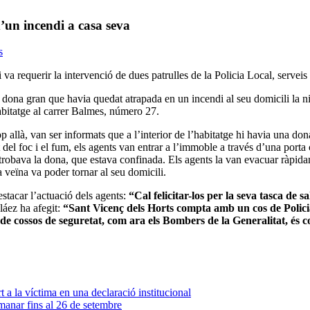
’un incendi a casa seva
s
 i va requerir la intervenció de dues patrulles de la Policia Local, serveis
ona gran que havia quedat atrapada en un incendi al seu domicili la nit de
habitatge al carrer Balmes, número 27.
p allà, van ser informats que a l’interior de l’habitatge hi havia una d
at del foc i el fum, els agents van entrar a l’immoble a través d’una porta 
 trobava la dona, que estava confinada. Els agents la van evacuar ràpidam
la veïna va poder tornar al seu domicili.
estacar l’actuació dels agents:
“Cal felicitar-los per la seva tasca de s
áez ha afegit:
“Sant Vicenç dels Horts compta amb un cos de Policia
 de cossos de seguretat, com ara els Bombers de la Generalitat, és c
a la víctima en una declaració institucional
emanar fins al 26 de setembre