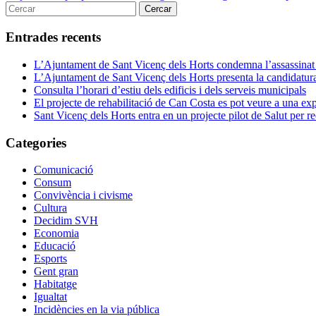
d'entrades
Entrades recents
L’Ajuntament de Sant Vicenç dels Horts condemna l’assassinat 
L’Ajuntament de Sant Vicenç dels Horts presenta la candidatura 
Consulta l’horari d’estiu dels edificis i dels serveis municipals
El projecte de rehabilitació de Can Costa es pot veure a una e
Sant Vicenç dels Horts entra en un projecte pilot de Salut per red
Categories
Comunicació
Consum
Convivència i civisme
Cultura
Decidim SVH
Economia
Educació
Esports
Gent gran
Habitatge
Igualtat
Incidències en la via pública