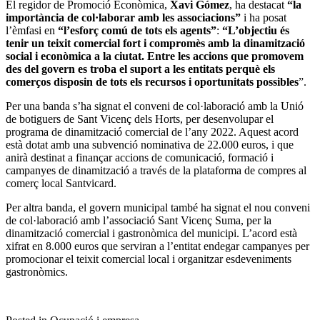
El regidor de Promoció Econòmica,
Xavi Gómez
, ha destacat
“la
importància de col·laborar amb les associacions”
i ha posat
l’èmfasi en
“l’esforç comú de tots els agents”
:
“L’objectiu és
tenir un teixit comercial fort i compromès amb la dinamització
social i econòmica a la ciutat. Entre les accions que promovem
des del govern es troba el suport a les entitats perquè els
comerços disposin de tots els recursos i oportunitats possibles
”.
Per una banda s’ha signat el conveni de col·laboració amb la Unió
de botiguers de Sant Vicenç dels Horts, per desenvolupar el
programa de dinamització comercial de l’any 2022. Aquest acord
està dotat amb una subvenció nominativa de 22.000 euros, i que
anirà destinat a finançar accions de comunicació, formació i
campanyes de dinamització a través de la plataforma de compres al
comerç local Santvicard.
Per altra banda, el govern municipal també ha signat el nou conveni
de col·laboració amb l’associació Sant Vicenç Suma, per la
dinamització comercial i gastronòmica del municipi. L’acord està
xifrat en 8.000 euros que serviran a l’entitat endegar campanyes per
promocionar el teixit comercial local i organitzar esdeveniments
gastronòmics.