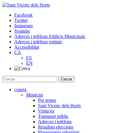
Skip
to
Facebook
content
Twitter
Instagram
Youtube
Adreçes i telèfons Edificis Municipals
Adreçes i telèfons entitats
Accessibilitat
CA
ES
EN
coneix
Municipi
Per temes
Sant Vicenç dels Horts
Visita’ns
Transport públic
Adreces i telèfons
Resultats eleccions
Planejament urbanístic