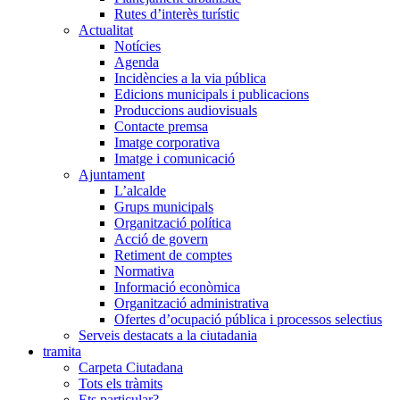
Rutes d’interès turístic
Actualitat
Notícies
Agenda
Incidències a la via pública
Edicions municipals i publicacions
Produccions audiovisuals
Contacte premsa
Imatge corporativa
Imatge i comunicació
Ajuntament
L’alcalde
Grups municipals
Organització política
Acció de govern
Retiment de comptes
Normativa
Informació econòmica
Organització administrativa
Ofertes d’ocupació pública i processos selectius
Serveis destacats a la ciutadania
tramita
Carpeta Ciutadana
Tots els tràmits
Ets particular?