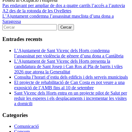
Posted in Ocupació i empresa
Navegació
Pas endavant per ampliar de dos a quatre carrils l’accés a l’autovia
A2 des de la rotonda de les Ovelletes
d'entrades
L’Ajuntament condemna l’assassinat masclista d’una dona a
Saragossa
Entrades recents
L’Ajuntament de Sant Vicenç dels Horts condemna
l’assassinat per violència de gènere d’una dona a Cantàbria
L’Ajuntament de Sant Vicenç dels Horts presenta la
candidatura de Sant Josep i Can Ros al Pla de barris i viles
2026 que atorga la Generalitat
Consulta l’horari d’estiu dels edificis i dels serveis municipals
El projecte de rehabilitació de Can Costa es pot veure a una
exposició de l’AMB fins al 10 de setembre
Sant Vicenç dels Horts entra en un projecte pilot de Salut per
reduir les esperes i els desplaçaments i incrementar les visites
a domicili
Categories
Comunicació
Consum