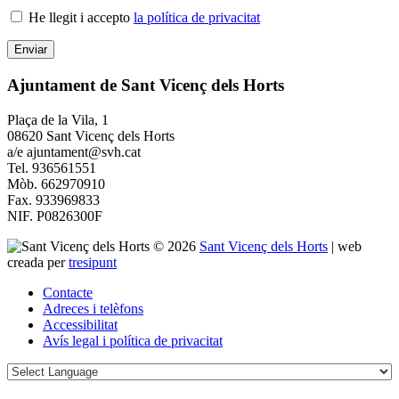
He llegit i accepto
la política de privacitat
Ajuntament de Sant Vicenç dels Horts
Plaça de la Vila, 1
08620 Sant Vicenç dels Horts
a/e ajuntament@svh.cat
Tel. 936561551
Mòb. 662970910
Fax. 933969833
NIF. P0826300F
© 2026
Sant Vicenç dels Horts
|
web
creada per
tresipunt
Contacte
Adreces i telèfons
Accessibilitat
Avís legal i política de privacitat