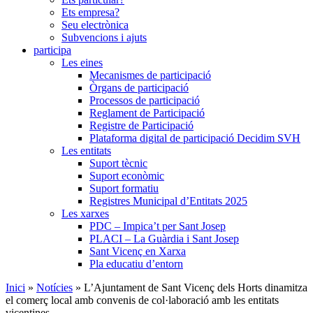
Ets empresa?
Seu electrònica
Subvencions i ajuts
participa
Les eines
Mecanismes de participació
Òrgans de participació
Processos de participació
Reglament de Participació
Registre de Participació
Plataforma digital de participació Decidim SVH
Les entitats
Suport tècnic
Suport econòmic
Suport formatiu
Registres Municipal d’Entitats 2025
Les xarxes
PDC – Impica’t per Sant Josep
PLACI – La Guàrdia i Sant Josep
Sant Vicenç en Xarxa
Pla educatiu d’entorn
Inici
»
Notícies
»
L’Ajuntament de Sant Vicenç dels Horts dinamitza
el comerç local amb convenis de col·laboració amb les entitats
vicentines