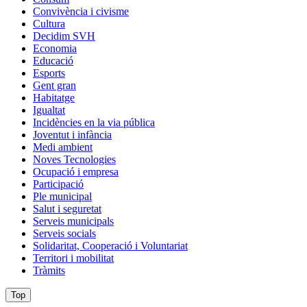
Convivència i civisme
Cultura
Decidim SVH
Economia
Educació
Esports
Gent gran
Habitatge
Igualtat
Incidències en la via pública
Joventut i infància
Medi ambient
Noves Tecnologies
Ocupació i empresa
Participació
Ple municipal
Salut i seguretat
Serveis municipals
Serveis socials
Solidaritat, Cooperació i Voluntariat
Territori i mobilitat
Tràmits
Top