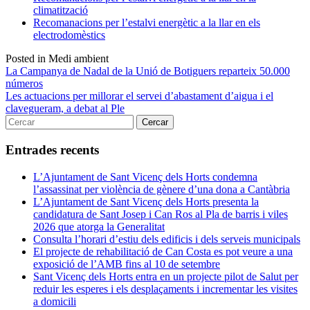
climatització
Recomanacions per l’estalvi energètic a la llar en els
electrodomèstics
Posted in Medi ambient
Navegació
La Campanya de Nadal de la Unió de Botiguers reparteix 50.000
números
d'entrades
Les actuacions per millorar el servei d’abastament d’aigua i el
clavegueram, a debat al Ple
Entrades recents
L’Ajuntament de Sant Vicenç dels Horts condemna
l’assassinat per violència de gènere d’una dona a Cantàbria
L’Ajuntament de Sant Vicenç dels Horts presenta la
candidatura de Sant Josep i Can Ros al Pla de barris i viles
2026 que atorga la Generalitat
Consulta l’horari d’estiu dels edificis i dels serveis municipals
El projecte de rehabilitació de Can Costa es pot veure a una
exposició de l’AMB fins al 10 de setembre
Sant Vicenç dels Horts entra en un projecte pilot de Salut per
reduir les esperes i els desplaçaments i incrementar les visites
a domicili