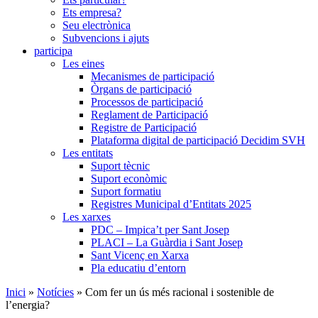
Ets empresa?
Seu electrònica
Subvencions i ajuts
participa
Les eines
Mecanismes de participació
Òrgans de participació
Processos de participació
Reglament de Participació
Registre de Participació
Plataforma digital de participació Decidim SVH
Les entitats
Suport tècnic
Suport econòmic
Suport formatiu
Registres Municipal d’Entitats 2025
Les xarxes
PDC – Impica’t per Sant Josep
PLACI – La Guàrdia i Sant Josep
Sant Vicenç en Xarxa
Pla educatiu d’entorn
Inici
»
Notícies
»
Com fer un ús més racional i sostenible de
l’energia?