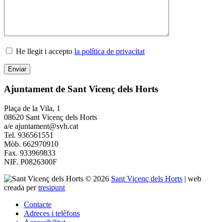
He llegit i accepto
la política de privacitat
Ajuntament de Sant Vicenç dels Horts
Plaça de la Vila, 1
08620 Sant Vicenç dels Horts
a/e ajuntament@svh.cat
Tel. 936561551
Mòb. 662970910
Fax. 933969833
NIF. P0826300F
© 2026
Sant Vicenç dels Horts
|
web
creada per
tresipunt
Contacte
Adreces i telèfons