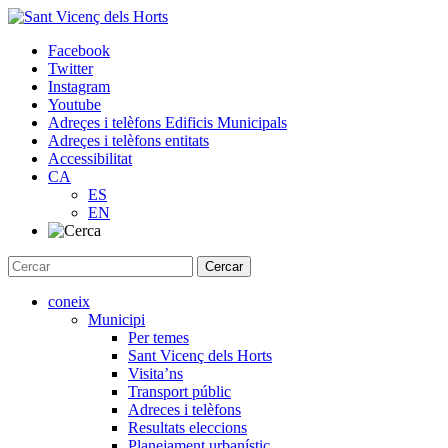
Skip
to
Facebook
content
Twitter
Instagram
Youtube
Adreçes i telèfons Edificis Municipals
Adreçes i telèfons entitats
Accessibilitat
CA
ES
EN
coneix
Municipi
Per temes
Sant Vicenç dels Horts
Visita’ns
Transport públic
Adreces i telèfons
Resultats eleccions
Planejament urbanístic