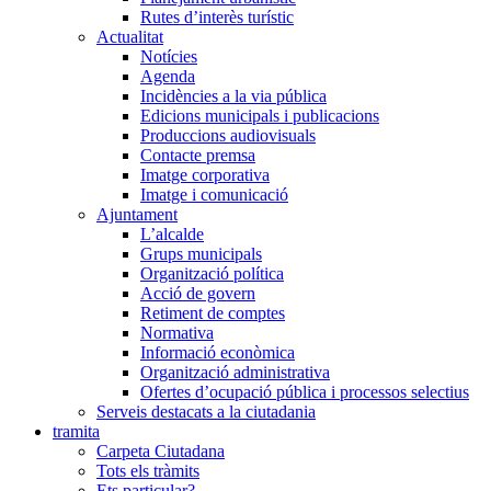
Rutes d’interès turístic
Actualitat
Notícies
Agenda
Incidències a la via pública
Edicions municipals i publicacions
Produccions audiovisuals
Contacte premsa
Imatge corporativa
Imatge i comunicació
Ajuntament
L’alcalde
Grups municipals
Organització política
Acció de govern
Retiment de comptes
Normativa
Informació econòmica
Organització administrativa
Ofertes d’ocupació pública i processos selectius
Serveis destacats a la ciutadania
tramita
Carpeta Ciutadana
Tots els tràmits
Ets particular?