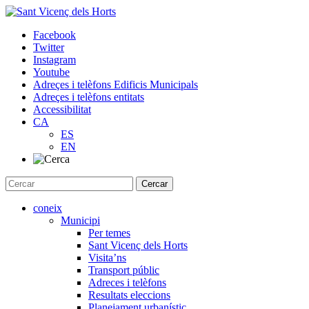
Skip
to
Facebook
content
Twitter
Instagram
Youtube
Adreçes i telèfons Edificis Municipals
Adreçes i telèfons entitats
Accessibilitat
CA
ES
EN
coneix
Municipi
Per temes
Sant Vicenç dels Horts
Visita’ns
Transport públic
Adreces i telèfons
Resultats eleccions
Planejament urbanístic