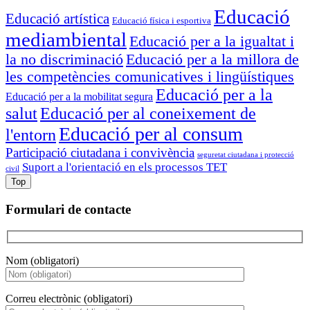
Educació
Educació artística
Educació física i esportiva
mediambiental
Educació per a la igualtat i
la no discriminació
Educació per a la millora de
les competències comunicatives i lingüístiques
Educació per a la
Educació per a la mobilitat segura
salut
Educació per al coneixement de
Educació per al consum
l'entorn
Participació ciutadana i convivència
seguretat ciutadana i protecció
Suport a l'orientació en els processos TET
civil
Top
Formulari de contacte
Nom (obligatori)
Correu electrònic (obligatori)