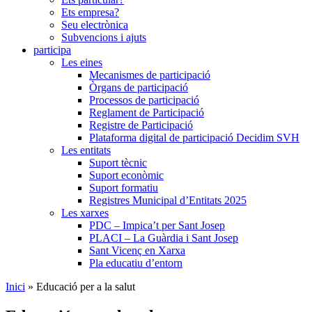
Ets empresa?
Seu electrònica
Subvencions i ajuts
participa
Les eines
Mecanismes de participació
Òrgans de participació
Processos de participació
Reglament de Participació
Registre de Participació
Plataforma digital de participació Decidim SVH
Les entitats
Suport tècnic
Suport econòmic
Suport formatiu
Registres Municipal d’Entitats 2025
Les xarxes
PDC – Impica’t per Sant Josep
PLACI – La Guàrdia i Sant Josep
Sant Vicenç en Xarxa
Pla educatiu d’entorn
Inici
»
Educació per a la salut