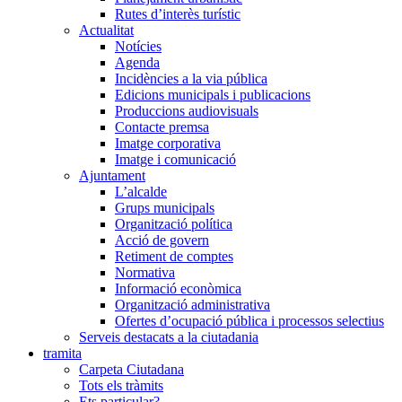
Rutes d’interès turístic
Actualitat
Notícies
Agenda
Incidències a la via pública
Edicions municipals i publicacions
Produccions audiovisuals
Contacte premsa
Imatge corporativa
Imatge i comunicació
Ajuntament
L’alcalde
Grups municipals
Organització política
Acció de govern
Retiment de comptes
Normativa
Informació econòmica
Organització administrativa
Ofertes d’ocupació pública i processos selectius
Serveis destacats a la ciutadania
tramita
Carpeta Ciutadana
Tots els tràmits
Ets particular?