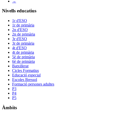
→
Nivells educatius
1r d'ESO
1r de primària
2n d'ESO
2n de primària
3r d'ESO
3r de primària
4t d'ESO
4t de primària
5è de primària
6è de primària
Batxillerat
Cicles Formatius
Educació especial
Escoles Bressol
Formació persones adultes
P3
P4
P5
Àmbits