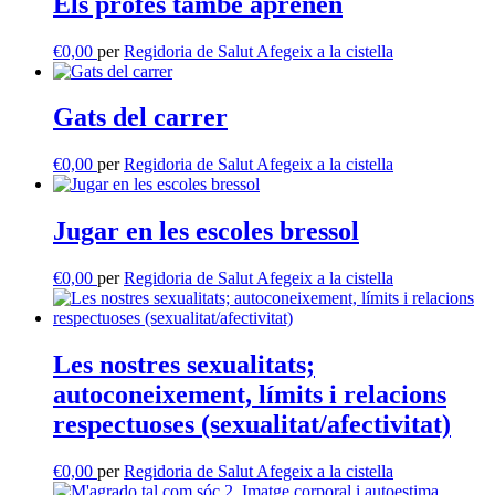
Els profes també aprenen
€
0,00
per
Regidoria de Salut
Afegeix a la cistella
Gats del carrer
€
0,00
per
Regidoria de Salut
Afegeix a la cistella
Jugar en les escoles bressol
€
0,00
per
Regidoria de Salut
Afegeix a la cistella
Les nostres sexualitats;
autoconeixement, límits i relacions
respectuoses (sexualitat/afectivitat)
€
0,00
per
Regidoria de Salut
Afegeix a la cistella