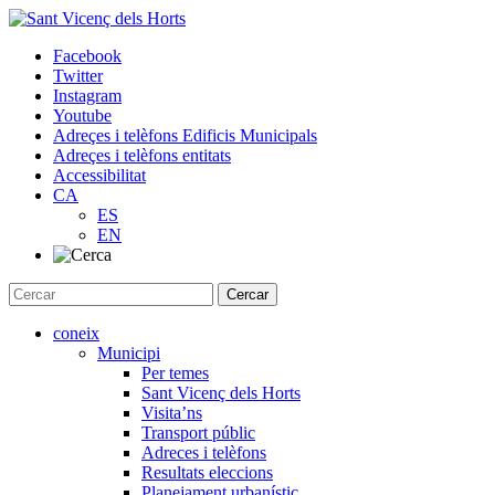
Skip
to
Facebook
content
Twitter
Instagram
Youtube
Adreçes i telèfons Edificis Municipals
Adreçes i telèfons entitats
Accessibilitat
CA
ES
EN
coneix
Municipi
Per temes
Sant Vicenç dels Horts
Visita’ns
Transport públic
Adreces i telèfons
Resultats eleccions
Planejament urbanístic