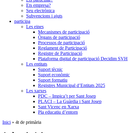
Ets empresa?
Seu electrònica
Subvencions i ajuts
participa
Les eines
Mecanismes de participació
Òrgans de participació
Processos de participació
Reglament de Participació
Registre de Participació
Plataforma digital de participació Decidim SVH
Les entitats
Suport tècnic
Suport econòmic
Suport formatiu
Registres Municipal d’Entitats 2025
Les xarxes
PDC – Impica’t per Sant Josep
PLACI – La Guàrdia i Sant Josep
Sant Vicenç en Xarxa
Pla educatiu d’entorn
Inici
»
4t de primària