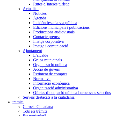
Rutes d’interès turístic
Actualitat
Notícies
Agenda
Incidències a la via pública
Edicions municipals i publicacions
Produccions audiovisuals
Contacte premsa
Imatge corporativa
Imatge i comunicació
Ajuntament
L’alcalde
Grups municipals
Organització política
Acció de govern
Retiment de comptes
Normativa
Informació econòmica
Organització administrativa
Ofertes d’ocupació pública i processos selectius
Serveis destacats a la ciutadania
tramita
Carpeta Ciutadana
Tots els tràmits
Ets particular?