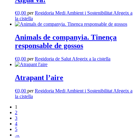
€
0,00
per
Regidoria Medi Ambient i Sostenibilitat
Afegeix a
la cistella
Animals de companyia. Tinença
responsable de gossos
€
0,00
per
Regidoria de Salut
Afegeix a la cistella
Atrapant l’aire
€
0,00
per
Regidoria Medi Ambient i Sostenibilitat
Afegeix a
la cistella
1
2
3
4
5
→