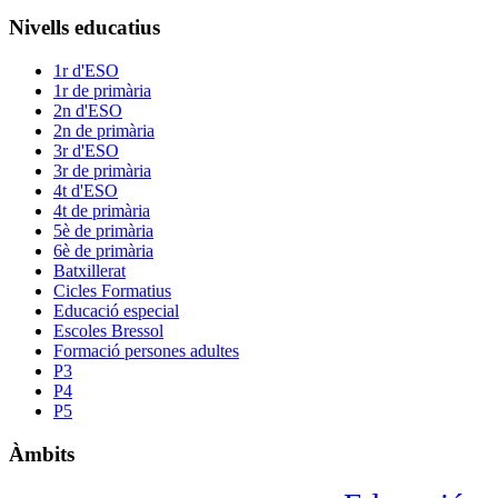
Nivells educatius
1r d'ESO
1r de primària
2n d'ESO
2n de primària
3r d'ESO
3r de primària
4t d'ESO
4t de primària
5è de primària
6è de primària
Batxillerat
Cicles Formatius
Educació especial
Escoles Bressol
Formació persones adultes
P3
P4
P5
Àmbits