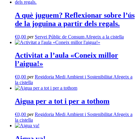
A què juguem? Reflexionar sobre l’ús
de la joguina a partir dels regals.
€
0,00
per
Servei Públic de Consum
Afegeix a la cistella
Activitat a l’aula «Coneix millor
l’aigua!»
€
0,00
per
Regidoria Medi Ambient i Sostenibilitat
Afegeix a
la cistella
Aigua per a tot i per a tothom
€
0,00
per
Regidoria Medi Ambient i Sostenibilitat
Afegeix a
la cistella
Aigua va!